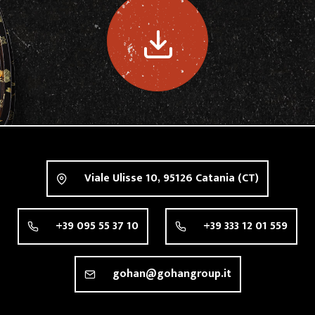
Viale Ulisse 10,
95126
Catania
(CT)
+39 095 55 37 10
+39 333 12 01 559
gohan@gohangroup.it