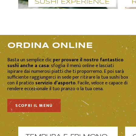
SUSHI EXPERIENCE
ORDINA ONLINE
Basta un semplice clic
per provare il nostro fantastico
sushi anche a casa
: sfoglia il menù online e lasciati
ispirare dai numerosi piatti che ti proporremo. E poi sarà
sufficiente raggiungerci in sede per ritirare la tua sushi box
con il pratico
servizio d’asporto
. Facile, veloce e capace di
rendere eccezionale il tuo pranzo o la tua cena.
SCOPRI IL MENÙ