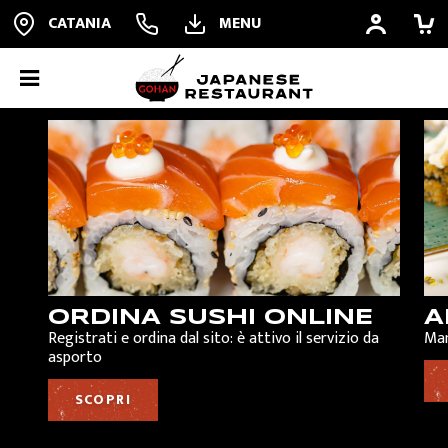
CATANIA
MENU
ORDINA ONLINE
PRENOTA
ALL YOU CAN EAT
ORDINA SUSHI ONLINE
A
Registrati e ordina dal sito: è attivo il servizio da
Man
asporto
RISTORANTE
SCOPRI
QUALITÀ