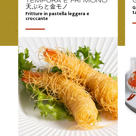
TEMPURA E FRI MONO
G
天ぷらと金モノ
t
Fritture in pastella leggera e
croccante