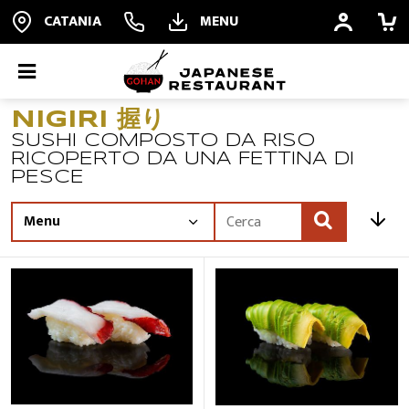
CATANIA
MENU
NIGIRI 握り
ORDINA ONLINE
SUSHI COMPOSTO DA RISO
RICOPERTO DA UNA FETTINA DI
PESCE
PRENOTA
ALL YOU CAN EAT
Offerte
RISTORANTE
QUALITÀ