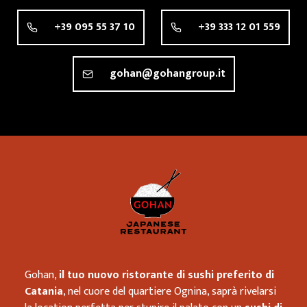
+39 095 55 37 10
+39 333 12 01 559
gohan@gohangroup.it
Ristorante
Gohan,
il tuo nuovo ristorante di sushi preferito di
Catania
, nel cuore del quartiere Ognina, saprà rivelarsi