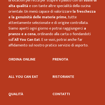
la location perfetta per stupire il palato con un
sushi di
alta qualità
e con tante altre specialità della cucina
orientale. Un menù capace di valorizzare
la freschezza
e la genuinità delle materie prime
, tutte
attentamente selezionate e di origine controllata.
Siamo aperti ogni giorno e potrai raggiungerci
a
pranzo e a cena
, ordinando alla carta o fiondandoti
sull’
All You Can Eat
. E se vuoi, potrai anche far
affidamento sul nostro pratico servizio di asporto.
ORDINA ONLINE
PRENOTA
ALL YOU CAN EAT
RISTORANTE
QUALITÀ
CONTATTI